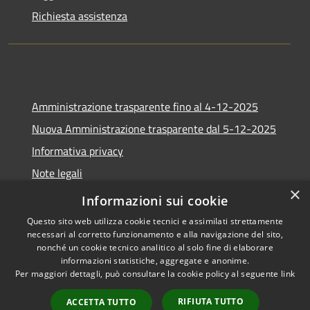
Richiesta assistenza
Amministrazione trasparente fino al 4-12-2025
Nuova Amministrazione trasparente dal 5-12-2025
Informativa privacy
Note legali
×
Dichiarazione di accessibilità
Informazioni sui cookie
Questo sito web utilizza cookie tecnici e assimilati strettamente
necessari al corretto funzionamento e alla navigazione del sito,
nonché un cookie tecnico analitico al solo fine di elaborare
informazioni statistiche, aggregate e anonime.
RSS
Copyright © 2026 • Comune di
Per maggiori dettagli, può consultare la cookie policy al seguente
link
Accessibilità
Africo • Powered by
Privacy
Municipium
Accesso
•
RIFIUTA TUTTO
ACCETTA TUTTO