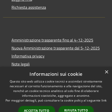
Richiesta assistenza
Amministrazione trasparente fino al 4-12-2025
Nuova Amministrazione trasparente dal 5-12-2025
Informativa privacy
Note legali
×
Dichiarazione di accessibilità
Informazioni sui cookie
Questo sito web utilizza cookie tecnici e assimilati strettamente
necessari al corretto funzionamento e alla navigazione del sito,
nonché un cookie tecnico analitico al solo fine di elaborare
informazioni statistiche, aggregate e anonime.
RSS
Copyright © 2026 • Comune di
Per maggiori dettagli, può consultare la cookie policy al seguente
link
Accessibilità
Africo • Powered by
Privacy
Municipium
Accesso
•
RIFIUTA TUTTO
ACCETTA TUTTO