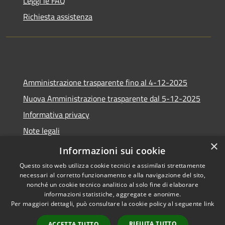
Leggi le FAQ
Richiesta assistenza
Amministrazione trasparente fino al 4-12-2025
Nuova Amministrazione trasparente dal 5-12-2025
Informativa privacy
Note legali
×
Dichiarazione di accessibilità
Informazioni sui cookie
Questo sito web utilizza cookie tecnici e assimilati strettamente
necessari al corretto funzionamento e alla navigazione del sito,
nonché un cookie tecnico analitico al solo fine di elaborare
informazioni statistiche, aggregate e anonime.
RSS
Copyright © 2026 • Comune di
Per maggiori dettagli, può consultare la cookie policy al seguente
link
Accessibilità
Africo • Powered by
Privacy
Municipium
Accesso
•
RIFIUTA TUTTO
ACCETTA TUTTO