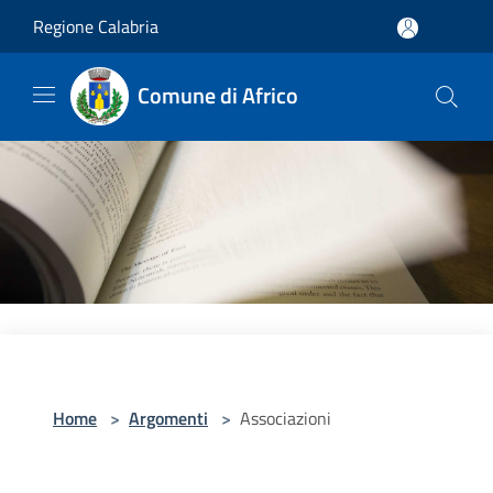
Salta al contenuto principale
Regione Calabria
Comune di Africo
Home
>
Argomenti
>
Associazioni