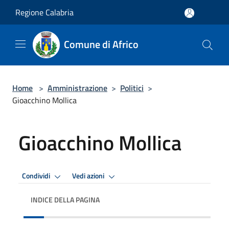
Salta al contenuto principale
Regione Calabria
Comune di Africo
Home
>
Amministrazione
>
Politici
>
Gioacchino Mollica
Gioacchino Mollica
Condividi
Vedi azioni
INDICE DELLA PAGINA