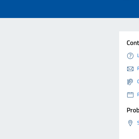
Cont
Prob