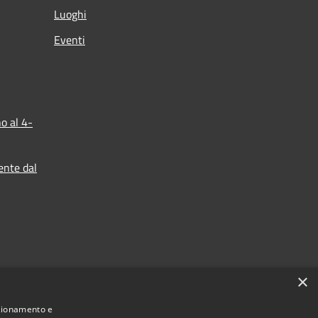
Luoghi
Eventi
o al 4-
ente dal
×
nzionamento e