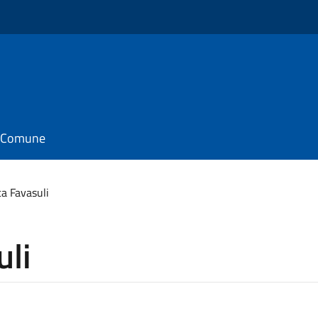
il Comune
a Favasuli
uli