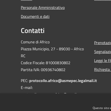
Personale Amministrativo
Documenti e dati
Contatti
Comune di Africo
Prenotaz
Piazza Municipio, 27 - 89030 - Africo
Segnalazi
RC
Leggi le 
Codice Fiscale: 81000830802
Richiesta
Partita IVA: 00936740802
PEC:
protocollo.africo@asmepec.legalmail.it
E-mail:
protocollo.comuneafrico@gmail.com
protocollo@comune.africo.rc.it
Questo sito 