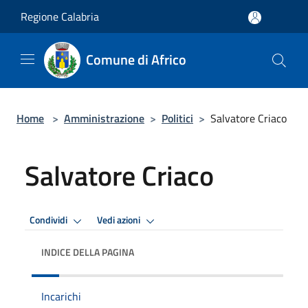
Salta al contenuto principale
Regione Calabria
Comune di Africo
Home
>
Amministrazione
>
Politici
>
Salvatore Criaco
Salvatore Criaco
Condividi
Vedi azioni
INDICE DELLA PAGINA
Incarichi