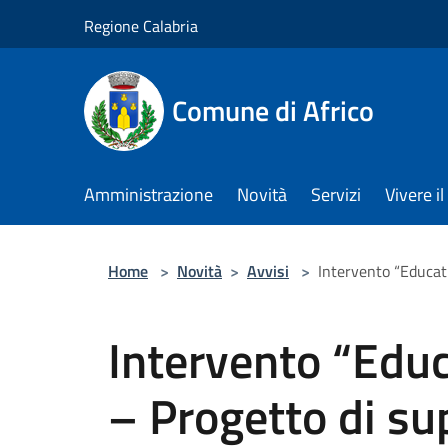
Salta al contenuto principale
Regione Calabria
Comune di Africo
Amministrazione
Novità
Servizi
Vivere 
Home
>
Novità
>
Avvisi
>
Intervento “Educati
Intervento “Edu
– Progetto di su