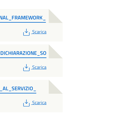
IONAL_FRAMEWORK_
PDF
Scarica
DICHIARAZIONE_SO
PDF
Scarica
_AL_SERVIZIO_
PDF
Scarica