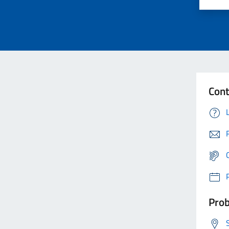
Cont
Prob