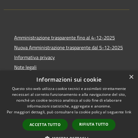
Amministrazione trasparente fino al 4-12-2025
Nuova Amministrazione trasparente dal 5-12-2025
Informativa privacy
Note legali
×
Dichiarazione di accessibilità
Informazioni sui cookie
Questo sito web utilizza cookie tecnici e assimilati strettamente
necessari al corretto funzionamento e alla navigazione del sito,
nonché un cookie tecnico analitico al solo fine di elaborare
informazioni statistiche, aggregate e anonime.
RSS
Copyright © 2026 • Comune di
Per maggiori dettagli, può consultare la cookie policy al seguente
link
Accessibilità
Africo • Powered by
Privacy
Municipium
Accesso
•
RIFIUTA TUTTO
ACCETTA TUTTO
Cookie
redazione
Mappa del sito